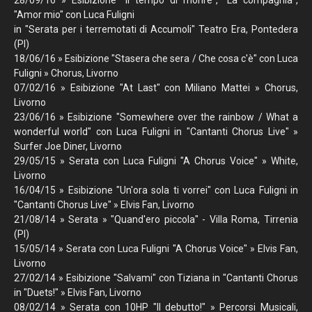
28/09/16 » Esibizione "Il tempo di morire", "La compagnia",
"Amor mio" con Luca Fuligni
in "Serata per i terremotati di Accumoli" Teatro Era, Pontedera
(PI)
18/06/16 » Esibizione "Stasera che sera / Che cosa c'è" con Luca
Fuligni » Chorus, Livorno
07/02/16 » Esibizione "At Last" con Miliano Mattei » Chorus,
Livorno
23/06/16 » Esibizione "
Somewhere over the rainbow / What a
wonderful world
" con Luca Fuligni in "Cantanti Chorus Live" »
Surfer Joe Diner, Livorno
29/05/15 » Serata con Luca Fuligni "A Chorus Voice" » White,
Livorno
16/04/15 » Esibizione "Un'ora sola ti vorrei" con Luca Fuligni
in
"Cantanti Chorus Live"
»
Elvis Fan, Livorno
21/08/14 » Serata » "Quand'ero piccola" - Villa Roma, Tirrenia
(PI)
15/05/14 » Serata con Luca Fuligni "A Chorus Voice" » Elvis Fan,
Livorno
27/02/14 » Esibizione "Salvami" con Tiziana in "Cantanti Chorus
in "Duets!" » Elvis Fan, Livorno
08/02/14 » Serata con 10HP "Il debutto!" » Percorsi Musicali,