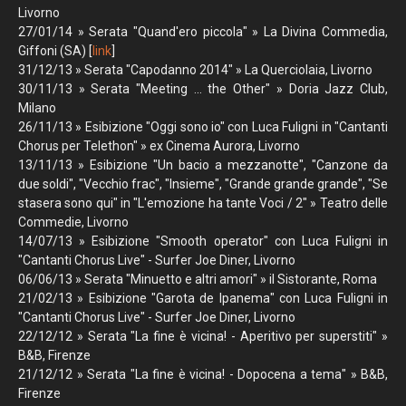
Livorno
27/01/14 » Serata "Quand'ero piccola" » La Divina Commedia,
Giffoni (SA) [
link
]
31/12/13 » Serata "Capodanno 2014" » La Querciolaia, Livorno
30/11/13 » Serata "Meeting ... the Other" » Doria Jazz Club,
Milano
26/11/13 » Esibizione "Oggi sono io" con Luca Fuligni in "Cantanti
Chorus per Telethon" » ex Cinema Aurora, Livorno
13/11/13 » Esibizione "Un bacio a mezzanotte", "Canzone da
due soldi", "Vecchio frac", "Insieme", "Grande grande grande", "Se
stasera sono qui" in "L'emozione ha tante Voci / 2" » Teatro delle
Commedie, Livorno
14/07/13 » Esibizione "Smooth operator" con Luca Fuligni in
"Cantanti Chorus Live" - Surfer Joe Diner, Livorno
06/06/13 » Serata "Minuetto e altri amori" » il Sistorante, Roma
21/02/13 » Esibizione "Garota de Ipanema" con Luca Fuligni in
"Cantanti Chorus Live" - Surfer Joe Diner, Livorno
22/12/12 » Serata "La fine è vicina! - Aperitivo per superstiti" »
B&B, Firenze
21/12/12 » Serata "La fine è vicina! - Dopocena a tema" » B&B,
Firenze